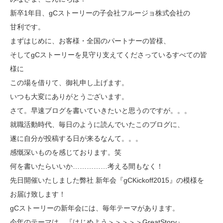
新卒1年目、gCストーリーの子会社フルージョ株式会社の
甘利です。
まずはじめに、お客様・全国のパートナーの皆様、
そしてgCストーリーを見守り支えてくださっているすべての皆
様に
この場を借りて、御礼申し上げます。
いつも大変にありがとうございます。
さて。早速ブログを書いていきたいと思うのですが。。。
就職活動時代、毎日のように読んでいたこのブログに、
遂に自分が投稿する日が来るなんて。。。
感慨深いものを感じております。笑
何を書いたらいいか……………考える間もなく！
先日開催いたしました弊社 新年会『gCKickoff2015』の模様を
お届け致します！
gCストーリーの新年会には、毎年テーマがあります。
今年のテーマは、『はじめよう＞＞＞＞＞GreatStory』