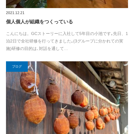
2021.12.21
個人個人が組織をつくっている
こんにちは。GCストーリーに入社して5年目の小池です｡先日、1
泊2日で全社研修を行ってきました｡(3グループに分かれての実
施)研修の目的は､対話を通して…
ブログ