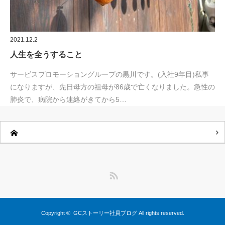
2021.12.2
人生を全うすること
サービスプロモーショングループの黒川です。(入社9年目)私事
になりますが、先日母方の祖母が86歳で亡くなりました。急性の
肺炎で、病院から連絡がきてから5…
RSS
Copyright ©
GCストーリー社員ブログ
All rights reserved.