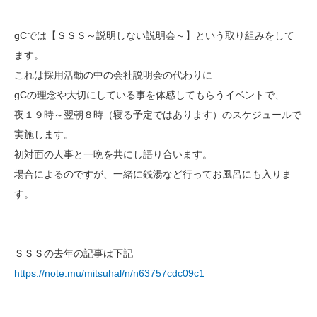
gCでは【ＳＳＳ～説明しない説明会～】という取り組みをして
ます。
これは採用活動の中の会社説明会の代わりに
gCの理念や大切にしている事を体感してもらうイベントで、
夜１９時～翌朝８時（寝る予定ではあります）のスケジュールで
実施します。
初対面の人事と一晩を共にし語り合います。
場合によるのですが、一緒に銭湯など行ってお風呂にも入りま
す。
ＳＳＳの去年の記事は下記
https://note.mu/mitsuhal/n/n63757cdc09c1