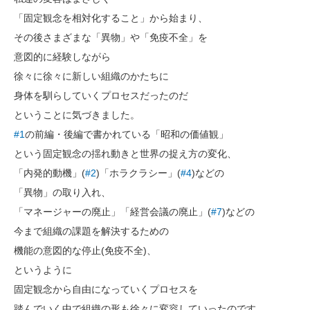
「固定観念を相対化すること」から始まり、
その後さまざまな「異物」や「免疫不全」を
意図的に経験しながら
徐々に徐々に新しい組織のかたちに
身体を馴らしていくプロセスだったのだ
ということに気づきました。
#1
の前編・後編で書かれている「昭和の価値観」
という固定観念の揺れ動きと世界の捉え方の変化、
「内発的動機」(
#2
)「ホラクラシー」(
#4
)などの
「異物」の取り入れ、
「マネージャーの廃止」「経営会議の廃止」(
#7
)などの
今まで組織の課題を解決するための
機能の意図的な停止(免疫不全)、
というように
固定観念から自由になっていくプロセスを
踏んでいく中で組織の形も徐々に変容していったのです。