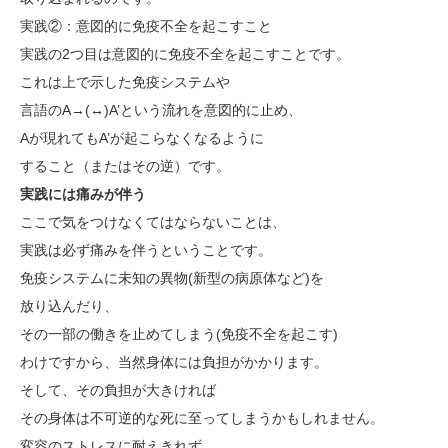
実践②：意図的に免疫不全を起こすこと
実践の2つ目は意図的に免疫不全を起こすことです。
これは上で示した免疫システムや
言語のA→(↔)A’という流れを意図的に止め、
Aが現れてもA’が起こらなくなるように
すること（またはその逆）です。
実践には痛みが伴う
ここで気をつけなくてはならないことは、
実践は必ず痛みを伴うということです。
免疫システムに未知の異物(新型の病原体など)を
放り込んだり、
その一部の働きを止めてしまう(免疫不全を起こす)
わけですから、当然身体には負担がかかります。
そして、その負担が大きければ
その身体は不可逆的な死に至ってしまうかもしれません。
変容のストレスに耐えきれず、