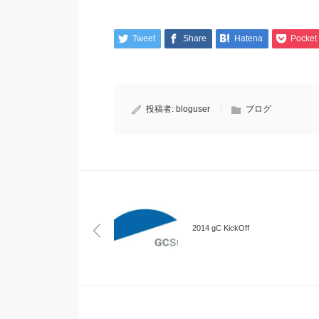
Tweet
Share
Hatena
Pocket
投稿者:
bloguser
ブログ
2014 gC KickOff