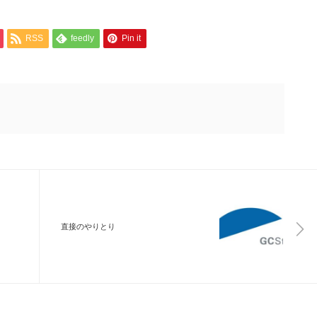
RSS
feedly
Pin it
直接のやりとり