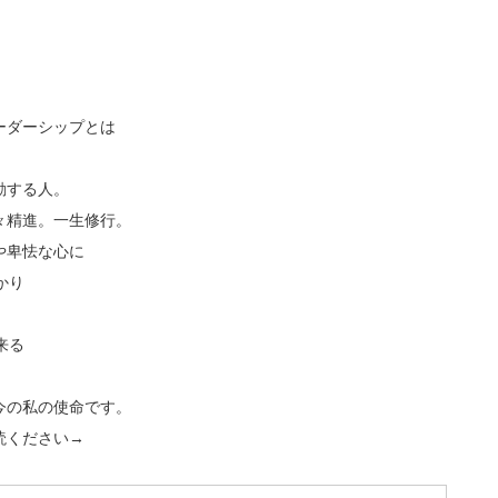
、
ーダーシップとは
動する人。
々精進。一生修行。
や卑怯な心に
かり
来る
今の私の使命です。
読ください→