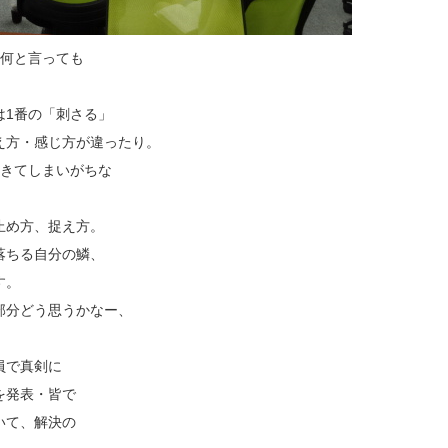
、何と言っても
は1番の「刺さる」
え方・感じ方が違ったり。
生きてしまいがちな
止め方、捉え方。
落ちる自分の鱗、
す。
部分どう思うかなー、
。
員で真剣に
を発表・皆で
いて、解決の