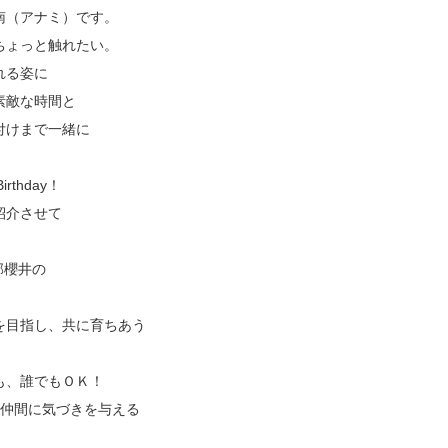
南（アナミ）です。
ちょっと触れたい。
れる姿に
素敵な時間と
付けまで一緒に
thday！
紹介させて
部櫻井の
を目指し、共に育ちあう
も、誰でもＯＫ！
、仲間に気づきを与える