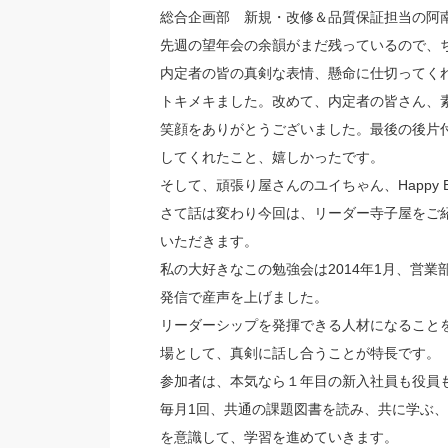
総合企画部 新規・改修＆品質保証担当の阿
先週の望年会の余韻がまだ残っているので、
内定者の皆の真剣な表情、懸命に仕切ってく
トキメキました。改めて、内定者の皆さん、
笑顔をありがとうございました。最後の後片
してくれたこと、嬉しかったです。
そして、頑張り屋さんのユイちゃん、Happy Bir
さて話は変わり今回は、リーダー寺子屋をご
いただきます。
私の大好きなこの勉強会は2014年1月、営業
発信で産声を上げました。
リーダーシップを発揮できる人材になること
場として、真剣に話し合うことが特長です。
参加者は、本気なら１年目の新入社員も役員
毎月1回、共通の課題図書を読み、共に学ぶ
を意識して、学習を進めていきます。