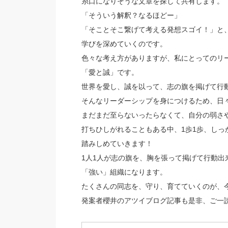
糸口になりそうな文章を探して共有します。
「そういう解釈？なるほどー」
「そことそこ繋げて考える発想スゴイ！」と
学びを深めていくのです。
色々な考え方がありますが、私にとってのリ
「愛と誠」です。
世界を愛し、誠を以って、志の旗を掲げて行
そんなリーダーシップを身につけるため、日
まだまだ至らないったらなくて、自分の弱さ
打ちひしがれることもある中、1歩1歩、しっ
踏みしめていきます！
1人1人が志の旗を、胸を張って掲げて行動出
「強い」組織になります。
たくさんの同志を、守り、育てていくのが、
発案者櫻井のアツイブログ記事も是非、ご一