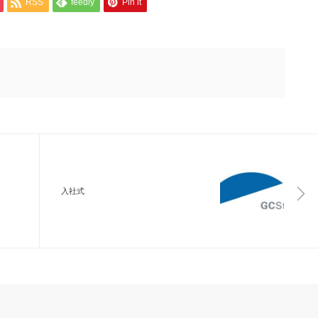
RSS
feedly
Pin it
入社式