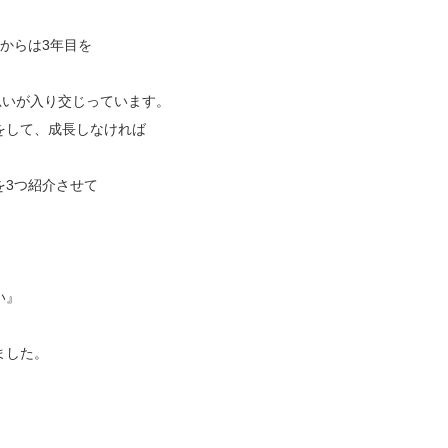
からは3年目を
思いが入り交じっています。
をして、成長しなければ
を3つ紹介させて
い』
ました。
。