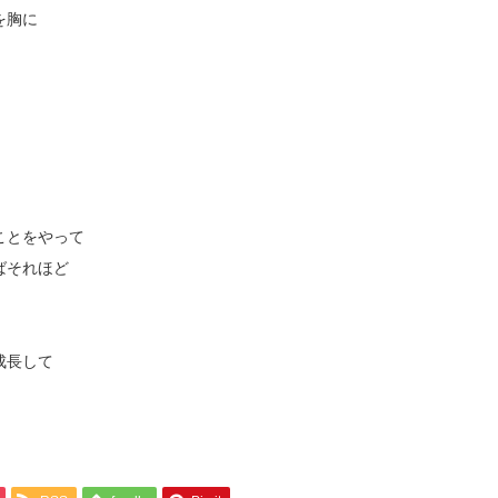
を胸に
』
ことをやって
ばそれほど
成長して