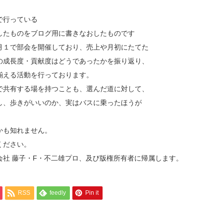
で行っている
したものをブログ用に書きなおしたものです
月１で部会を開催しており、売上や月初にたてた
の成長度・貢献度はどうであったかを振り返り、
揃える活動を行っております。
で共有する場を持つことも、選んだ道に対して、
し、歩きがいいのか、実はバスに乗ったほうが
かも知れません。
ください。
社 藤子・F・不二雄プロ、及び版権所有者に帰属します。
RSS
feedly
Pin it