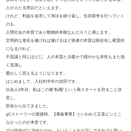
人が人たる所以だといえます。
けれど、利益を追求して淘汰を繰り返し、生存競争を行っていく
のも、
人間社会の本質であり動物的本能なんだろうと感じます。
文明的な進化を遂げれば遂げるほど後者の本質は顕在化し硬質的
になるけれど、
不思議と同じほどに、人の本質たる暖かで穏やかな本性もまた強
く意識し
愛おしく思えるようになります。
はじめまして、入社約半年の吉田です。
社会人3年目、私はこの春”転職”という再スタートを切ること決
意し、
田舎から出てきました。
gCストーリーの面接時、【看板事業】といわれて正直ピンとこ
なかったのが本音です。
では何故gCに決めたのか、ということをお話しできればと思い