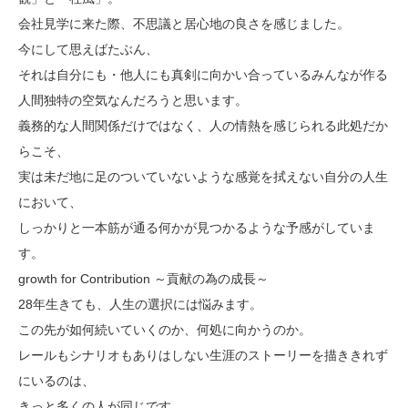
会社見学に来た際、不思議と居心地の良さを感じました。
今にして思えばたぶん、
それは自分にも・他人にも真剣に向かい合っているみんなが作る
人間独特の空気なんだろうと思います。
義務的な人間関係だけではなく、人の情熱を感じられる此処だか
らこそ、
実は未だ地に足のついていないような感覚を拭えない自分の人生
において、
しっかりと一本筋が通る何かが見つかるような予感がしていま
す。
growth for Contribution ～貢献の為の成長～
28年生きても、人生の選択には悩みます。
この先が如何続いていくのか、何処に向かうのか。
レールもシナリオもありはしない生涯のストーリーを描ききれず
にいるのは、
きっと多くの人が同じです。