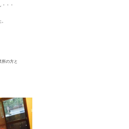
し・・・
た。
業所の方と