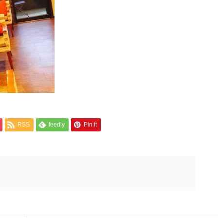
RSS
feedly
Pin it