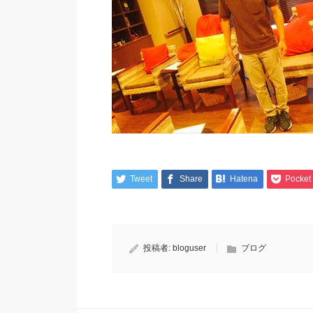
Tweet
Share
Hatena
Pocket
投稿者:
bloguser
ブログ