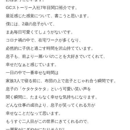
GCストーリー入社7年目関口裕介です。
最近感じた感覚について、書こうと思います。
僕には、2歳の息子がいて、
まあ毎日可愛くてしょうがないです。
コロナ禍の中で、在宅ワークが多くなり、
必然的に子供と過ごす時間を沢山持てています。
息子も、前より一層パパのことを大好きでいてくれて、
幸せだなぁと感じています。
一日の中で一番幸せな時間は
家族3人で寝る前に、布団の上で息子とじゃれ合う瞬間です。
息子の「ケタケタケタ」という可愛い笑い声を
聞く瞬間に、たまらなく幸せな気持ちになります。
どんな仕事の成功より、息子が笑ってくれる方が
幸せなことだなって思います。
もうすぐ二人目がこの世界にきてくれるので、
一層家がにぎやかになりそうだし、