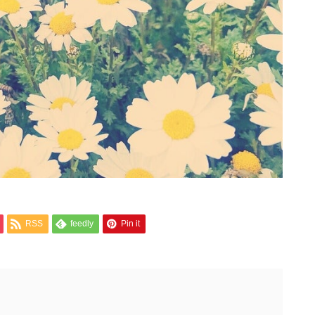
RSS
feedly
Pin it