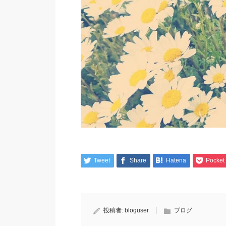
Tweet
Share
Hatena
Pocket
投稿者:
bloguser
ブログ