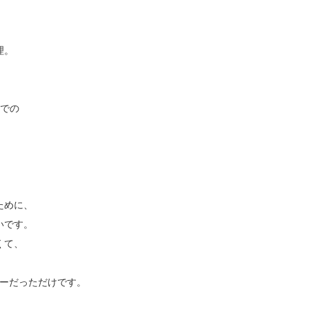
理。
。
場での
ために、
いです。
くて、
リーだっただけです。