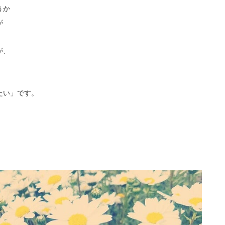
うか
が
が、
たい」です。