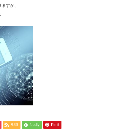
りますが、
と
RSS
feedly
Pin it