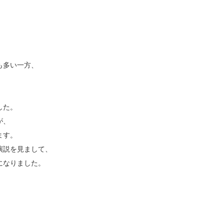
も多い一方、
した。
が、
ます。
明演説を見まして、
になりました。
。