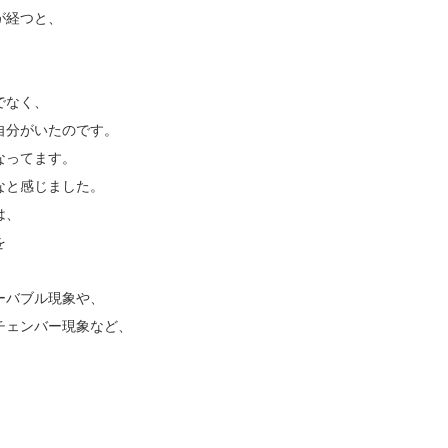
が経つと、
でなく、
自分がいたのです。
なってます。
なと感じました。
は、
を
ーバブル現象や、
チェンバー現象など、