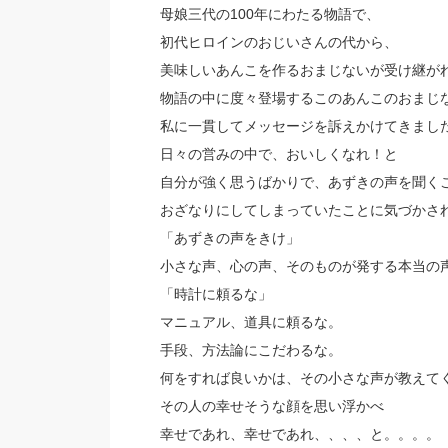
母娘三代の100年にわたる物語で、
初代ヒロインのおじいさんの代から、
美味しいあんこを作るおまじないが受け継が
物語の中に度々登場するこのあんこのおまじ
私に一貫してメッセージを訴えかけてきまし
日々の営みの中で、おいしくなれ！と
自分が強く思うばかりで、あずきの声を聞く
おざなりにしてしまっていたことに気づかさ
「あずきの声をきけ」
小さな声、心の声、そのものが発する本当の
「時計に頼るな」
マニュアル、道具に頼るな。
手段、方法論にこだわるな。
何をすれば良いかは、その小さな声が教えて
その人の幸せそうな顔を思い浮かべ
幸せであれ、幸せであれ、、、、と。。。。