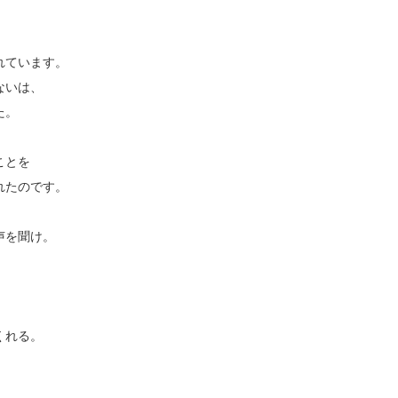
れています。
ないは、
た。
ことを
れたのです。
声を聞け。
くれる。