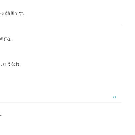
ーの清川です。
離すな、
しゅうなれ。
に