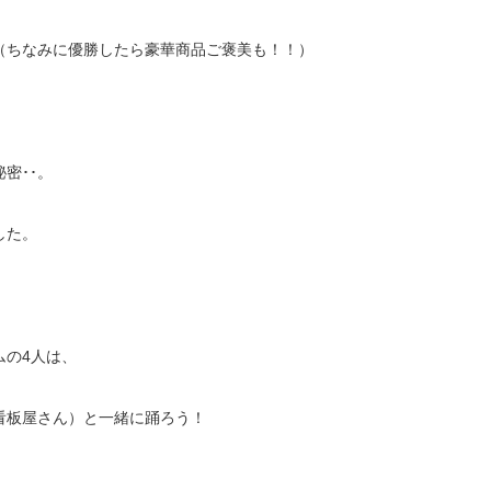
（ちなみに優勝したら豪華商品ご褒美も！！）
密･･。
した。
ムの4人は、
看板屋さん）と一緒に踊ろう！