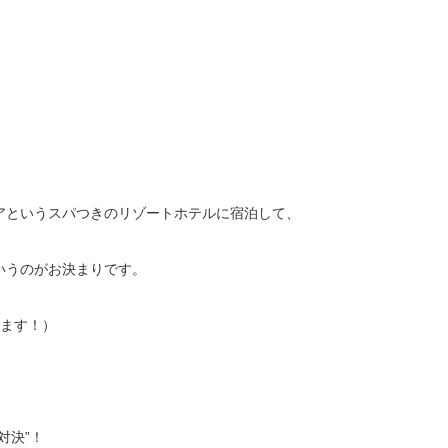
。
アというスパつきのリゾートホテルに宿泊して、
いうのがお決まりです。
います！）
対決”！