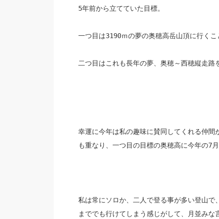
5年前から立てていた目標。
一つ目は3190ｍの夢の奥穂高岳山頂に行くこ
二つ目はこれも長年の夢、奥穂～西穂縦走路
幸運に今年は私の趣味に賛同してくれる仲間
も重なり、一つ目の目標の奥穂高に今年の7月
私は常にソロか、二人で登る事が多い登山で
まででも行けてしまう感じがして、
月並みな