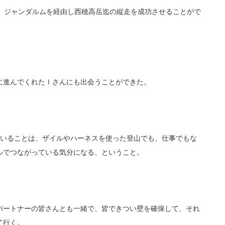
、
ジャンダルムを経由し西穂高岳迄の縦走を
成功させることがで
に進ん
でくれたＩさんにも
出会うことができた。
ていることは、
ザイルやハーネスを使った登山でも、仕事でもな
ルでつながっている気分になる、ということ。
パートナーの皆さんとも一緒で、
皆できつい壁を確保して、それ
て行く。