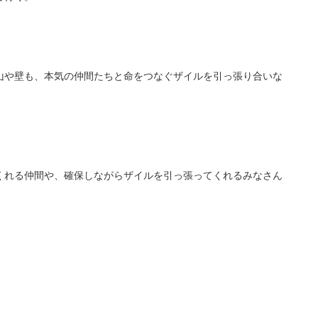
山や壁も、
本気の仲間たちと命をつなぐザイルを引っ張り合いな
くれる仲間や、
確保しながらザイル
を引っ張ってくれる
みなさん