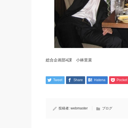
総合企画部4課 小林里菜
Tweet
Share
Hatena
Pocket
投稿者:
webmaster
ブログ