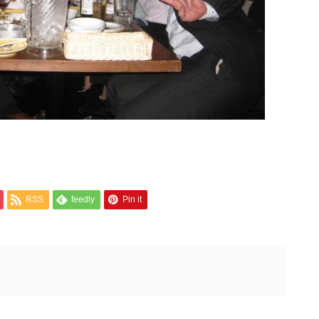
RSS
feedly
Pin it