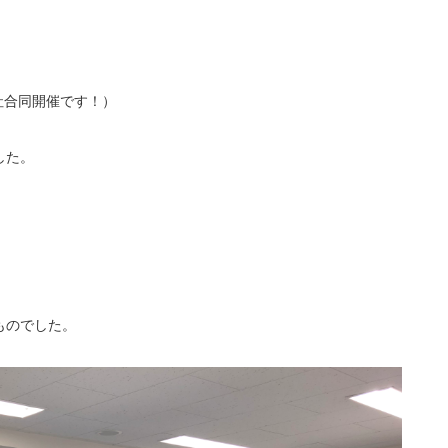
社合同開催です！）
した。
ものでした。