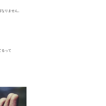
ばなりません。
てるって
。