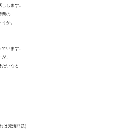
話しします。
時間の
ょうか。
。
っています。
すが、
せたいなと
れは死活問題)