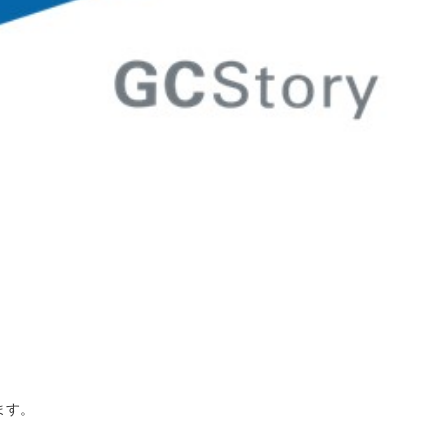
ます。
、