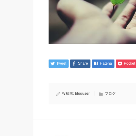
Tweet
Share
Hatena
Pocket
投稿者:
bloguser
ブログ