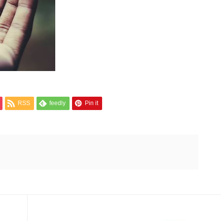
RSS
feedly
Pin it