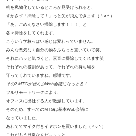
机を私物化しているところが見受けられると、
すかさず「掃除して！」っと矢が飛んできます（＾ν＾）
「あ、ごめんなさい掃除します！！！」と
各々掃除をしてくれます。
こういう学校っぽい感じは変わっていません。
みんな悪気なく自分の物をふらっと置いていて笑、
それにハッと気づくと、素直に掃除してくれます笑
それぞれの役割があって、それぞれの持ち場を
守ってくれていますね。感謝です。
その2 MTGがぜんぶWeb会議になっとる！
フルリモートワークにより、
オフィスに出社する人が激減しています。
そのため、すべてのMTGは基本Web会議に
なっていました。
あわててマイク付きイヤホンを買いました（＾ν＾）
これがもう日常なんだ～～～と