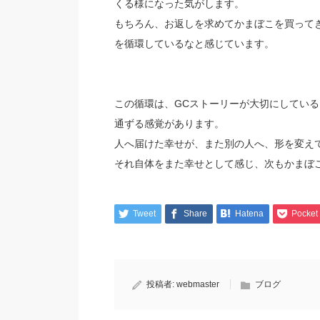
くる様になった気がします。
もちろん、お返しを求めてかまぼこを買って
を循環しているなと感じています。
この循環は、GCストーリーが大切にしてい
通ずる感覚があります。
人へ届けた幸せが、また別の人へ、形を変え
それ自体をまた幸せとして感じ、次もかまぼ
Tweet
Share
Hatena
Pocket
投稿者:
webmaster
ブログ