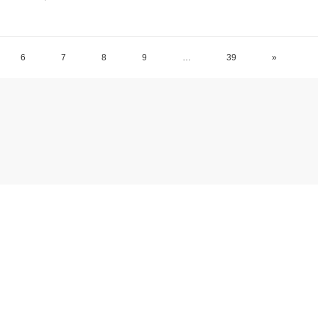
6
7
8
9
…
39
»