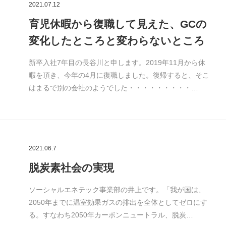
2021.07.12
育児休暇から復職して見えた、GCの
変化したところと変わらないところ
新卒入社7年目の長谷川と申します。2019年11月から休
暇を頂き、今年の4月に復職しました。復帰すると、そこ
はまるで別の会社のようでした・・・・・・・・・…
2021.06.7
脱炭素社会の実現
ソーシャルエネテック事業部の井上です。「我が国は、
2050年までに温室効果ガスの排出を全体としてゼロにす
る。すなわち2050年カーボンニュートラル、脱炭…